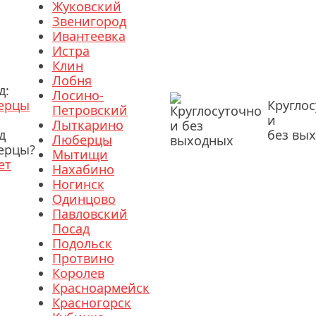
Жуковский
Звенигород
Ивантеевка
Истра
Клин
Лобня
д:
Лосино-
ерцы
Кругло
Петровский
и
Лыткарино
д
без вы
Люберцы
ерцы?
Мытищи
ет
Нахабино
Ногинск
Одинцово
Павловский
Посад
Подольск
Протвино
Королев
Красноармейск
Красногорск