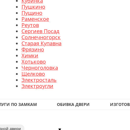
Кубинка
Пушкино
Пущино
Раменское
Реутов
Сергиев Посад
Солнечногорск
Старая Купавна
Фрязино
Химки
Хотьково
Черноголовка
Щелково
Электросталь
Электроугли
ЛУГИ ПО ЗАМКАМ
ОБИВКА ДВЕРИ
ИЗГОТОВ
дной двери
▼