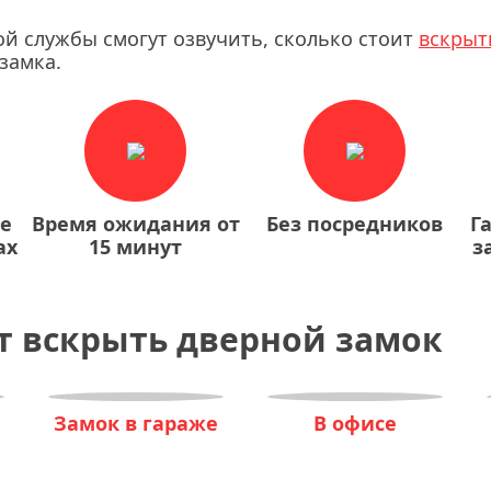
ой службы смогут озвучить, сколько стоит
вскрыт
замка.
ие
Время ожидания от
Без посредников
Г
ах
15 минут
з
т вскрыть дверной замок
Замок в гараже
В офисе