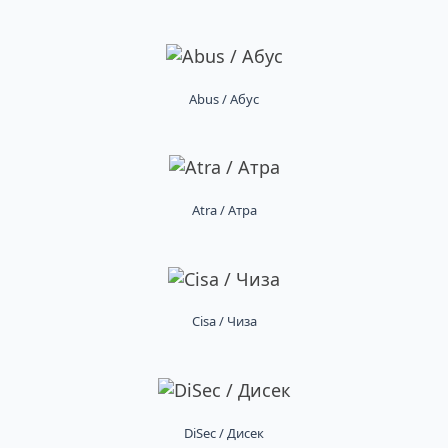
Abus / Абус
Atra / Атра
Cisa / Чиза
DiSec / Дисек